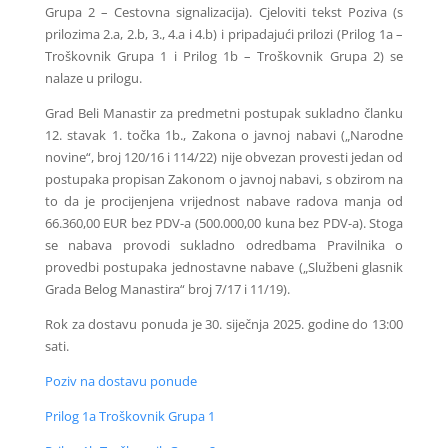
Grupa 2 – Cestovna signalizacija). Cjeloviti tekst Poziva (s
prilozima 2.a, 2.b, 3., 4.a i 4.b) i pripadajući prilozi (Prilog 1a –
Troškovnik Grupa 1 i Prilog 1b – Troškovnik Grupa 2) se
nalaze u prilogu.
Grad Beli Manastir za predmetni postupak sukladno članku
12. stavak 1. točka 1b., Zakona o javnoj nabavi („Narodne
novine“, broj 120/16 i 114/22) nije obvezan provesti jedan od
postupaka propisan Zakonom o javnoj nabavi, s obzirom na
to da je procijenjena vrijednost nabave radova manja od
66.360,00 EUR bez PDV-a (500.000,00 kuna bez PDV-a). Stoga
se nabava provodi sukladno odredbama Pravilnika o
provedbi postupaka jednostavne nabave („Službeni glasnik
Grada Belog Manastira“ broj 7/17 i 11/19).
Rok za dostavu ponuda je 30. siječnja 2025. godine do 13:00
sati.
Poziv na dostavu ponude
Prilog 1a Troškovnik Grupa 1