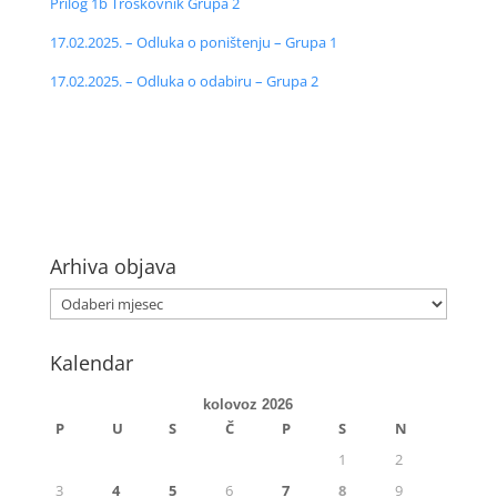
Prilog 1b Troškovnik Grupa 2
17.02.2025. – Odluka o poništenju – Grupa 1
17.02.2025. – Odluka o odabiru – Grupa 2
Arhiva objava
Kalendar
kolovoz 2026
P
U
S
Č
P
S
N
1
2
3
4
5
6
7
8
9