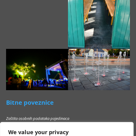
Bitne poveznice
Zaštita osobnih podataka pojedinaca
Pravo na pristup informacijama
We value your privacy
Popis poslovnih subjekata s kojima Grad Beli Manastir ne smije stupati u