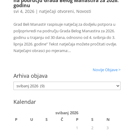
na području Grada Belog Manastira za 2026.
godinu
svi 4, 2026
|
natječaji otvoreni
,
Novosti
Grad Beli Manastir raspisuje natječaj za dodjelu potpora u
poljoprivredi na području Grada Belog Manastira za 2026.
godinu u trajanju od 30 dana, odnosno od 4. svibnja do 3.
lipnja 2026. godine” Tekst natječaja možete pročitati ovdje.
Natječajni obrasci po mjerama:...
Novije Objave >
Arhiva objava
Kalendar
svibanj 2026
P
U
S
Č
P
S
N
1
2
3