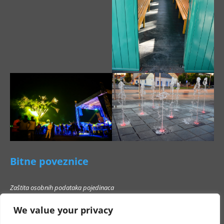
Bitne poveznice
Zaštita osobnih podataka pojedinaca
Pravo na pristup informacijama
We value your privacy
Popis poslovnih subjekata s kojima Grad Beli Manastir ne smije stupati u
poslovni odnos