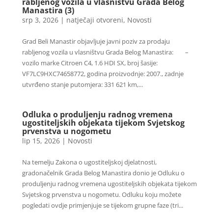
rabljenog vozila u vlasništvu Grada Belog
Manastira (3)
srp 3, 2026
|
natječaji otvoreni
,
Novosti
Grad Beli Manastir objavljuje javni poziv za prodaju
rabljenog vozila u vlasništvu Grada Belog Manastira: –
vozilo marke Citroen C4, 1.6 HDI SX, broj šasije:
VF7LC9HXC74658772, godina proizvodnje: 2007., zadnje
utvrđeno stanje putomjera: 331 621 km,...
Odluka o produljenju radnog vremena
ugostiteljskih objekata tijekom Svjetskog
prvenstva u nogometu
lip 15, 2026
|
Novosti
Na temelju Zakona o ugostiteljskoj djelatnosti,
gradonačelnik Grada Belog Manastira donio je Odluku o
produljenju radnog vremena ugostiteljskih objekata tijekom
Svjetskog prvenstva u nogometu. Odluku koju možete
pogledati ovdje primjenjuje se tijekom grupne faze (tri...