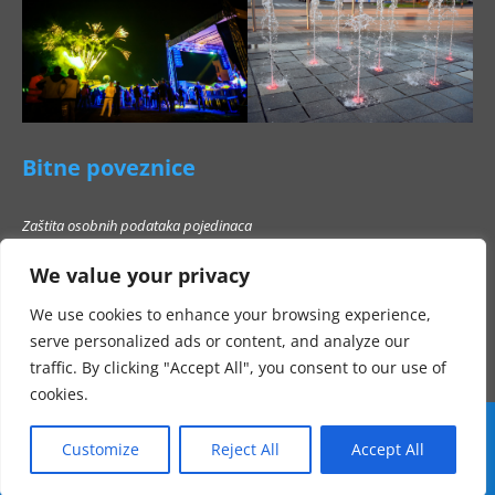
Bitne poveznice
Zaštita osobnih podataka pojedinaca
Pravo na pristup informacijama
We value your privacy
Popis poslovnih subjekata s kojima Grad Beli Manastir ne smije stupati u
poslovni odnos
We use cookies to enhance your browsing experience,
serve personalized ads or content, and analyze our
traffic. By clicking "Accept All", you consent to our use of
cookies.
Customize
Reject All
Accept All
Sva prava pridržana Grad Beli Manastir