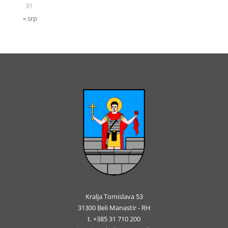
31
« srp
Kralja Tomislava 53
31300 Beli Manastir - RH
t. +385 31 710 200