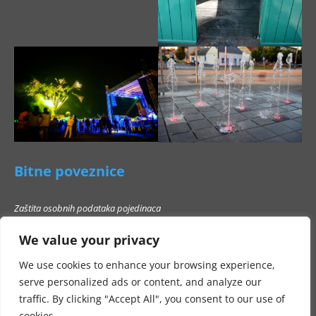
Bitne poveznice
Zaštita osobnih podataka pojedinaca
Pravo na pristup informacijama
We value your privacy
Popis poslovnih subjekata s kojima Grad Beli Manastir ne smije stupati u
poslovni odnos
We use cookies to enhance your browsing experience,
serve personalized ads or content, and analyze our
traffic. By clicking "Accept All", you consent to our use of
cookies.