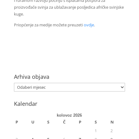
i ruralnom razvoju počinju s isplatama potpora za
proizvođače svinja za ublažavanje posljedica afričke svinjske
kuge.
Priopćenje za medije možete preuzeti
ovdje
.
Arhiva objava
Kalendar
kolovoz 2026
P
U
S
Č
P
S
N
1
2