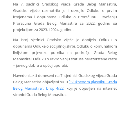
Na 7. sjednici Gradskog vijeća Grada Belog Manastira,
Gradsko vijeće razmotrilo je i usvojilo Odluku o prvim
izmjenama i dopunama Odluke o Proračunu i izvršenju
Proračuna Grada Belog Manastira za 2022. godinu sa
projekcijom za 2023. i 2024. godinu.
Na istoj sjednici Gradsko vijeće je donijelo Odluku o
dopunama Odluke o socijalnoj skrbi, Odluku o komunalnom
linijskom prijevozu putnika na području Grada Belog
Manastira i Odluku o utvrđivanju statusa nerazvrstane ceste
– javnog dobra u općoj uporabi.
Navedeni akti doneseni na 7. sjednici Gradskog vijeća Grada
Belog Manastira objavljeni su u
ʺSlužbenom glasniku Grada
Belog Manastiraʺ, broj: 4/22
, koji je objavljen na internet
stranici Grada Belog Manastira.