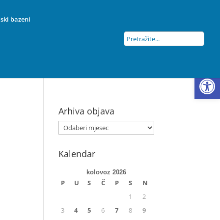
ski bazeni
Open
Arhiva objava
Kalendar
kolovoz 2026
P
U
S
Č
P
S
N
1
2
3
4
5
6
7
8
9