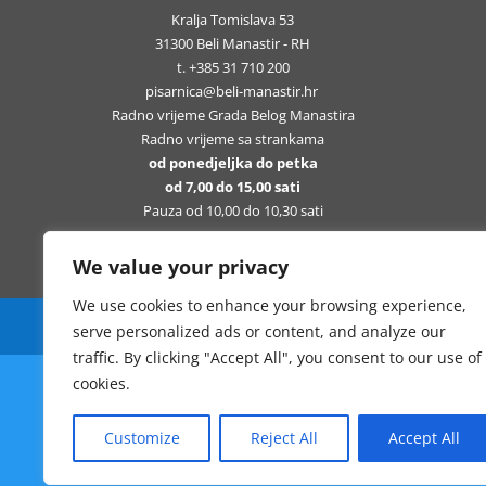
Kralja Tomislava 53
31300 Beli Manastir - RH
t. +385 31 710 200
pisarnica@beli-manastir.hr
Radno vrijeme Grada Belog Manastira
Radno vrijeme sa strankama
od ponedjeljka do petka
od 7,00 do 15,00 sati
Pauza od 10,00 do 10,30 sati
We value your privacy
We use cookies to enhance your browsing experience,
Sva prava pridržana Grad Beli Manastir
serve personalized ads or content, and analyze our
traffic. By clicking "Accept All", you consent to our use of
cookies.
Customize
Reject All
Accept All