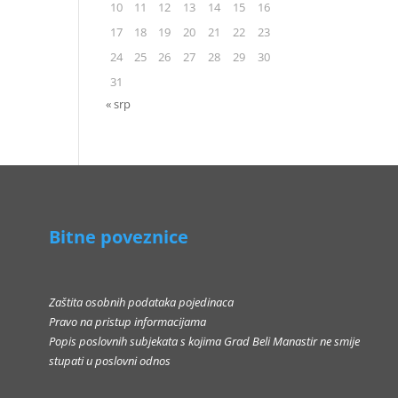
10
11
12
13
14
15
16
17
18
19
20
21
22
23
24
25
26
27
28
29
30
31
« srp
Bitne poveznice
Zaštita osobnih podataka pojedinaca
Pravo na pristup informacijama
Popis poslovnih subjekata s kojima Grad Beli Manastir ne smije
stupati u poslovni odnos