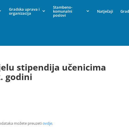
Stambeno-
Gradska uprava i
komunalni
Natječaji
Grad
organizacija
poslovi
jelu stipendija učenicima
. godini
podataka možete preuzeti
ovdje
.