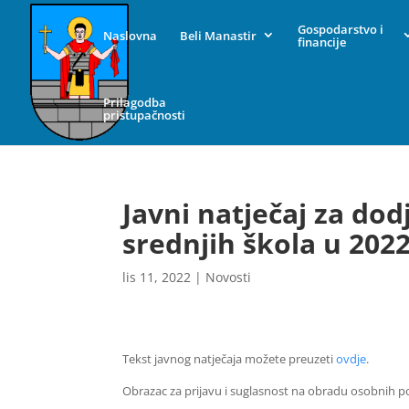
Gospodarstvo i
Naslovna
Beli Manastir
financije
Prilagodba
pristupačnosti
Javni natječaj za dod
srednjih škola u 2022
lis 11, 2022
|
Novosti
Tekst javnog natječaja možete preuzeti
ovdje
.
Obrazac za prijavu i suglasnost na obradu osobnih 