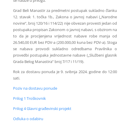
se nalaze u prilogu.
Grad Beli Manastir za predmetni postupak sukladno članku
12. stavak 1. točka 1b., Zakona o javnoj nabavi („Narodne
novine“, broj 120/16 i 114/22) nije obvezan provesti jedan od
postupaka propisan Zakonom o javnoj nabavi, s obzirom na
to da je procijenjena vrijednost nabave robe manja od
26.540,00 EUR bez PDV-a (200.000,00 kuna bez PDV-a). Stoga
se nabava provodi sukladno odredbama Pravilnika o
provedbi postupaka jednostavne nabave („Službeni glasnik
Grada Belog Manastira“ broj 7/17 i 11/19).
Rok za dostavu ponuda je 9. svibnja 2024. godine do 12:00
sati.
Poziv na dostavu ponude
Prilog 1 Troškovnik
Prilog 4 Glavni građevinski projekt
Odluka o odabiru