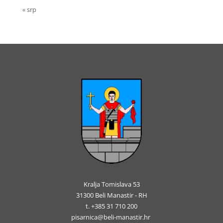
« srp
Kralja Tomislava 53
31300 Beli Manastir - RH
t. +385 31 710 200
pisarnica@beli-manastir.hr