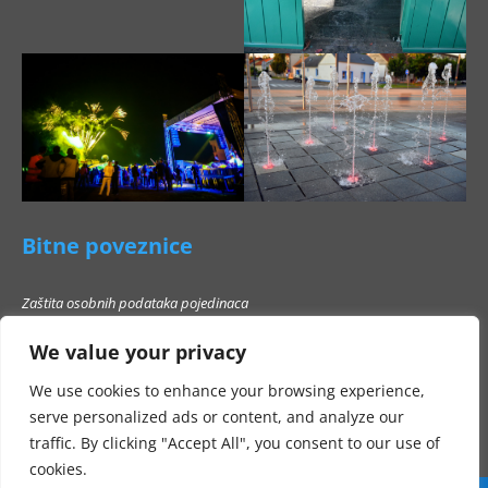
Bitne poveznice
Zaštita osobnih podataka pojedinaca
Pravo na pristup informacijama
We value your privacy
Popis poslovnih subjekata s kojima Grad Beli Manastir ne smije stupati u
poslovni odnos
We use cookies to enhance your browsing experience,
serve personalized ads or content, and analyze our
traffic. By clicking "Accept All", you consent to our use of
cookies.