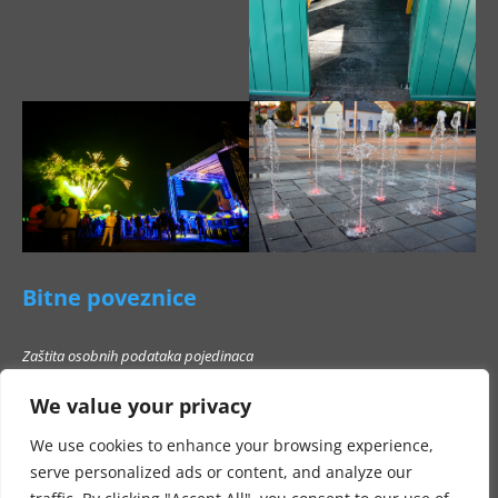
Bitne poveznice
Zaštita osobnih podataka pojedinaca
Pravo na pristup informacijama
We value your privacy
Popis poslovnih subjekata s kojima Grad Beli Manastir ne smije stupati u
poslovni odnos
We use cookies to enhance your browsing experience,
serve personalized ads or content, and analyze our