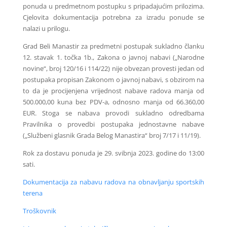
ponuda u predmetnom postupku s pripadajućim prilozima.
Cjelovita dokumentacija potrebna za izradu ponude se
nalazi u prilogu.
Grad Beli Manastir za predmetni postupak sukladno članku
12. stavak 1. točka 1b., Zakona o javnoj nabavi („Narodne
novine“, broj 120/16 i 114/22) nije obvezan provesti jedan od
postupaka propisan Zakonom o javnoj nabavi, s obzirom na
to da je procijenjena vrijednost nabave radova manja od
500.000,00 kuna bez PDV-a, odnosno manja od 66.360,00
EUR. Stoga se nabava provodi sukladno odredbama
Pravilnika o provedbi postupaka jednostavne nabave
(„Službeni glasnik Grada Belog Manastira“ broj 7/17 i 11/19).
Rok za dostavu ponuda je 29. svibnja 2023. godine do 13:00
sati.
Dokumentacija za nabavu radova na obnavljanju sportskih
terena
Troškovnik