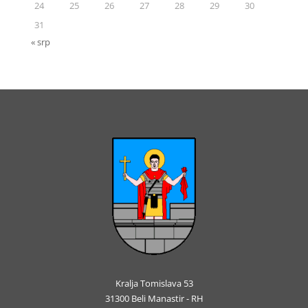
24
25
26
27
28
29
30
31
« srp
Kralja Tomislava 53
31300 Beli Manastir - RH