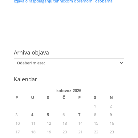
Izjava o raspolaganju tehničkom opremom i osobama
Arhiva objava
Kalendar
kolovoz 2026
P
U
S
Č
P
S
N
1
2
3
4
5
6
7
8
9
10
11
12
13
14
15
16
17
18
19
20
21
22
23