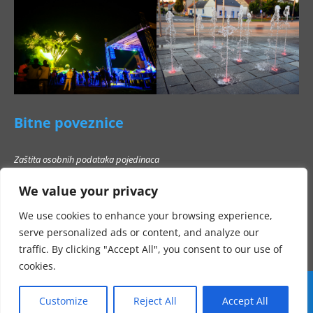
Bitne poveznice
Zaštita osobnih podataka pojedinaca
Pravo na pristup informacijama
We value your privacy
Popis poslovnih subjekata s kojima Grad Beli Manastir ne smije stupati u
poslovni odnos
We use cookies to enhance your browsing experience,
serve personalized ads or content, and analyze our
traffic. By clicking "Accept All", you consent to our use of
cookies.
Customize
Reject All
Accept All
Sva prava pridržana Grad Beli Manastir