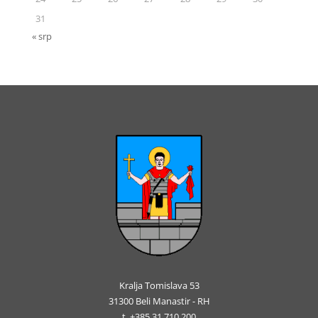
31
« srp
Kralja Tomislava 53
31300 Beli Manastir - RH
t. +385 31 710 200