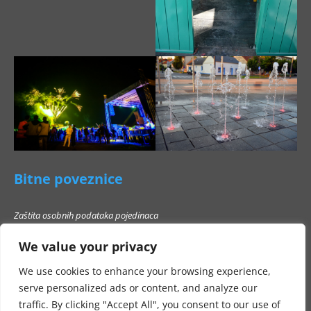
Bitne poveznice
Zaštita osobnih podataka pojedinaca
Pravo na pristup informacijama
We value your privacy
Popis poslovnih subjekata s kojima Grad Beli Manastir ne smije stupati u
poslovni odnos
We use cookies to enhance your browsing experience,
serve personalized ads or content, and analyze our
traffic. By clicking "Accept All", you consent to our use of