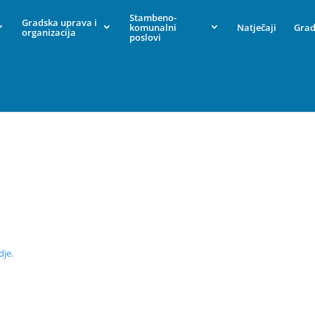
Stambeno-
Gradska uprava i
komunalni
Natječaji
Grad
organizacija
poslovi
dje
.