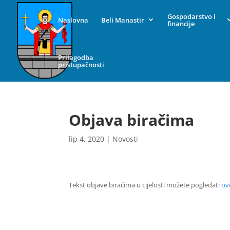
Gospodarstvo i
Naslovna
Beli Manastir
financije
Prilagodba
pristupačnosti
Objava biračima
lip 4, 2020
|
Novosti
Tekst objave biračima u cijelosti možete pogledati
ov