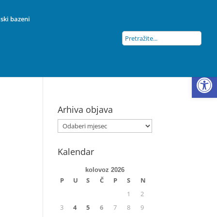
ski bazeni
Open
Arhiva objava
Kalendar
kolovoz 2026
P
U
S
Č
P
S
N
1
2
3
4
5
6
7
8
9