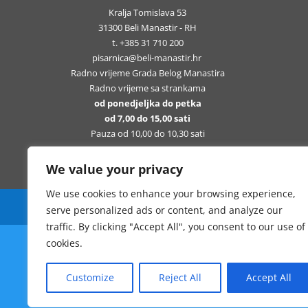
Kralja Tomislava 53
31300 Beli Manastir - RH
t. +385 31 710 200
pisarnica@beli-manastir.hr
Radno vrijeme Grada Belog Manastira
Radno vrijeme sa strankama
od ponedjeljka do petka
od 7,00 do 15,00 sati
Pauza od 10,00 do 10,30 sati
We value your privacy
We use cookies to enhance your browsing experience,
Sva prava pridržana Grad Beli Manastir
serve personalized ads or content, and analyze our
traffic. By clicking "Accept All", you consent to our use of
cookies.
Customize
Reject All
Accept All