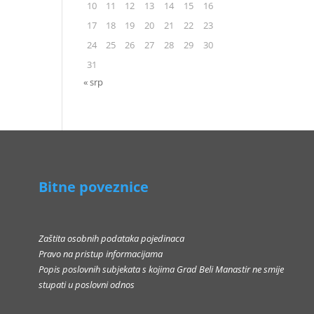
10
11
12
13
14
15
16
17
18
19
20
21
22
23
24
25
26
27
28
29
30
31
« srp
Bitne poveznice
Zaštita osobnih podataka pojedinaca
Pravo na pristup informacijama
Popis poslovnih subjekata s kojima Grad Beli Manastir ne smije
stupati u poslovni odnos