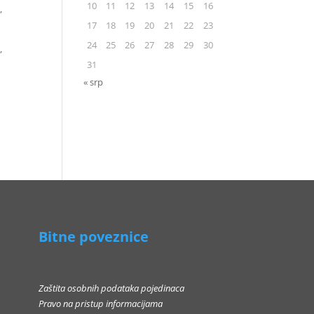
10
11
12
13
14
15
16
,
17
18
19
20
21
22
23
24
25
26
27
28
29
30
,
31
« srp
Bitne poveznice
Zaštita osobnih podataka pojedinaca
Pravo na pristup informacijama