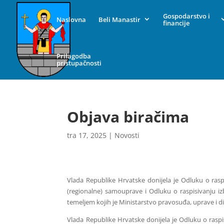
Gospodarstvo i
Naslovna
Beli Manastir
financije
Prilagodba
pristupačnosti
Objava biračima
tra 17, 2025
|
Novosti
Vlada Republike Hrvatske donijela je Odluku o raspi
(regionalne) samouprave i Odluku o raspisivanju iz
temeljem kojih je Ministarstvo pravosuđa, uprave i d
Vlada Republike Hrvatske donijela je Odluku o raspi