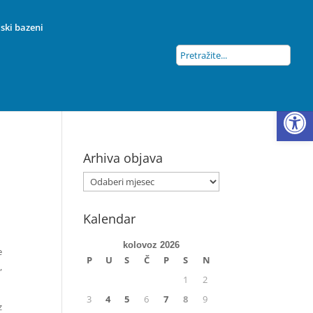
ski bazeni
Open
Arhiva objava
Kalendar
kolovoz 2026
e
P
U
S
Č
P
S
N
,
1
2
3
4
5
6
7
8
9
z