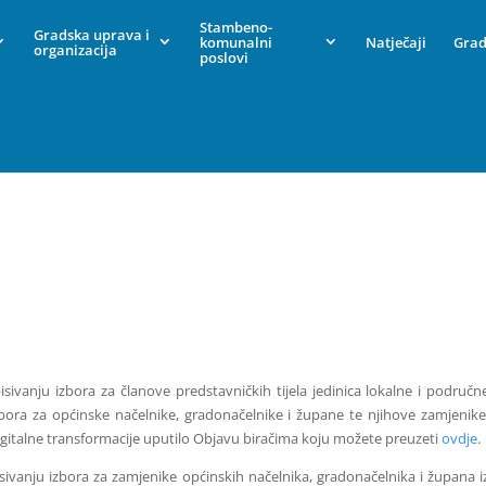
Stambeno-
Gradska uprava i
komunalni
Natječaji
Grad
organizacija
poslovi
sivanju izbora za članove predstavničkih tijela jedinica lokalne i područn
bora za općinske načelnike, gradonačelnike i župane te njihove zamjenike
igitalne transformacije uputilo Objavu biračima koju možete preuzeti
ovdje
.
sivanju izbora za zamjenike općinskih načelnika, gradonačelnika i župana i