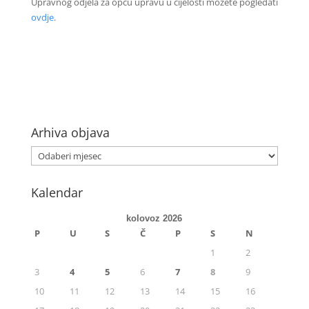
Upravnog odjela za opću upravu u cijelosti možete pogledati
ovdje
.
Arhiva objava
Kalendar
kolovoz 2026
P
U
S
Č
P
S
N
1
2
3
4
5
6
7
8
9
10
11
12
13
14
15
16