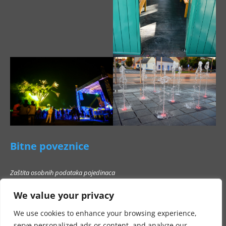
Bitne poveznice
Zaštita osobnih podataka pojedinaca
Pravo na pristup informacijama
We value your privacy
Popis poslovnih subjekata s kojima Grad Beli Manastir ne smije stupati u
poslovni odnos
We use cookies to enhance your browsing experience,
serve personalized ads or content, and analyze our