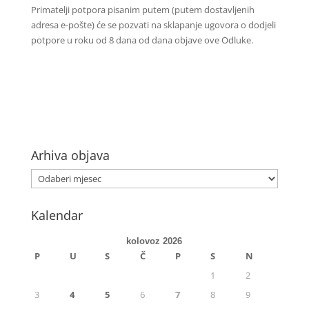
Primatelji potpora pisanim putem (putem dostavljenih
adresa e-pošte) će se pozvati na sklapanje ugovora o dodjeli
potpore u roku od 8 dana od dana objave ove Odluke.
Arhiva objava
Kalendar
kolovoz 2026
P
U
S
Č
P
S
N
1
2
3
4
5
6
7
8
9