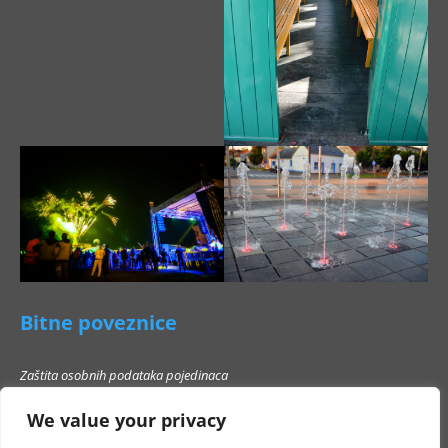
Bitne poveznice
Zaštita osobnih podataka pojedinaca
Pravo na pristup informacijama
We value your privacy
Popis poslovnih subjekata s kojima Grad Beli Manastir ne smije stupati u
poslovni odnos