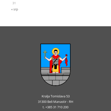
31
« srp
Kralja Tomislava 53
31300 Beli Manastir - RH
t. +385 31 710 200