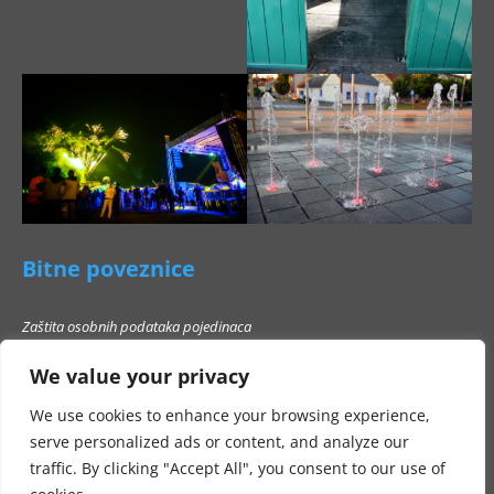
Bitne poveznice
Zaštita osobnih podataka pojedinaca
Pravo na pristup informacijama
We value your privacy
Popis poslovnih subjekata s kojima Grad Beli Manastir ne smije stupati u
poslovni odnos
We use cookies to enhance your browsing experience,
serve personalized ads or content, and analyze our
traffic. By clicking "Accept All", you consent to our use of