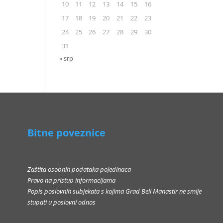
10
11
12
13
14
15
16
17
18
19
20
21
22
23
24
25
26
27
28
29
30
31
« srp
Bitne poveznice
Zaštita osobnih podataka pojedinaca
Pravo na pristup informacijama
Popis poslovnih subjekata s kojima Grad Beli Manastir ne smije
stupati u poslovni odnos