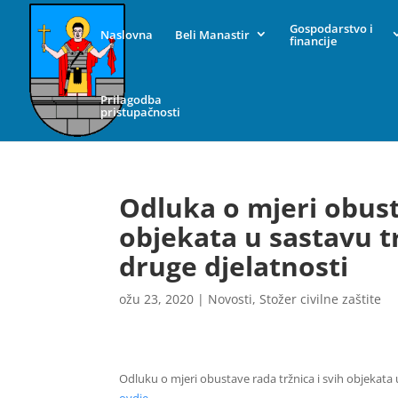
Gospodarstvo i
Naslovna
Beli Manastir
financije
Prilagodba
pristupačnosti
Odluka o mjeri obust
objekata u sastavu t
druge djelatnosti
ožu 23, 2020
|
Novosti
,
Stožer civilne zaštite
Odluku o mjeri obustave rada tržnica i svih objekata 
ovdje
.