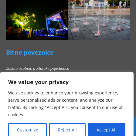
Bitne poveznice
Zaštita osobnih podataka pojedinaca
Pravo na pristup informacijama
We value your privacy
Popis poslovnih subjekata s kojima Grad Beli Manastir ne smije stupati u
poslovni odnos
We use cookies to enhance your browsing experience,
serve personalized ads or content, and analyze our
traffic. By clicking "Accept All", you consent to our use of
cookies.
Customize
Reject All
Accept All
Sva prava pridržana Grad Beli Manastir