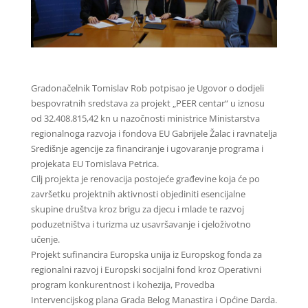
Gradonačelnik Tomislav Rob potpisao je Ugovor o dodjeli
bespovratnih sredstava za projekt „PEER centar“ u iznosu
od 32.408.815,42 kn u nazočnosti ministrice Ministarstva
regionalnoga razvoja i fondova EU Gabrijele Žalac i ravnatelja
Središnje agencije za financiranje i ugovaranje programa i
projekata EU Tomislava Petrica.
Cilj projekta je renovacija postojeće građevine koja će po
završetku projektnih aktivnosti objediniti esencijalne
skupine društva kroz brigu za djecu i mlade te razvoj
poduzetništva i turizma uz usavršavanje i cjeloživotno
učenje.
Projekt sufinancira Europska unija iz Europskog fonda za
regionalni razvoj i Europski socijalni fond kroz Operativni
program konkurentnost i kohezija, Provedba
Intervencijskog plana Grada Belog Manastira i Općine Darda.