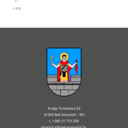
31
« srp
Kralja Tomislava 53
31300 Beli Manastir - RH
t. +385 31 710 200
pisarnica@beli-manastir.hr