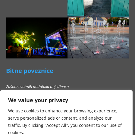
Bitne poveznice
Zaštita osobnih podataka pojedinaca
Pravo na pristup informacijama
We value your privacy
Popis poslovnih subjekata s kojima Grad Beli Manastir ne smije stupati u
poslovni odnos
We use cookies to enhance your browsing experience,
serve personalized ads or content, and analyze our
traffic. By clicking "Accept All", you consent to our use of
cookies.