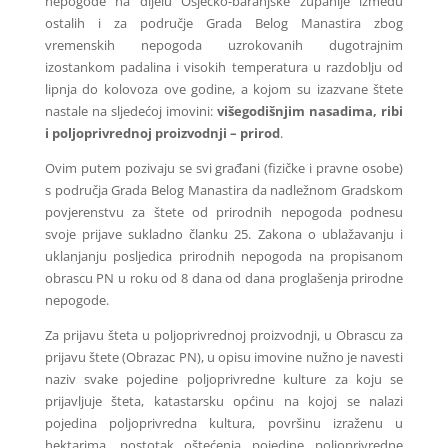
nepogode na dijelu Osječko-baranjske županije između
ostalih i za područje Grada Belog Manastira zbog
vremenskih nepogoda uzrokovanih dugotrajnim
izostankom padalina i visokih temperatura u razdoblju od
lipnja do kolovoza ove godine, a kojom su izazvane štete
nastale na sljedećoj imovini:
višegodišnjim nasadima, ribi
i poljoprivrednoj proizvodnji – prirod
.
Ovim putem pozivaju se svi građani (fizičke i pravne osobe)
s područja Grada Belog Manastira da nadležnom Gradskom
povjerenstvu za štete od prirodnih nepogoda podnesu
svoje prijave sukladno članku 25. Zakona o ublažavanju i
uklanjanju posljedica prirodnih nepogoda na propisanom
obrascu PN u roku od 8 dana od dana proglašenja prirodne
nepogode.
Za prijavu šteta u poljoprivrednoj proizvodnji, u Obrascu za
prijavu štete (Obrazac PN), u opisu imovine nužno je navesti
naziv svake pojedine poljoprivredne kulture za koju se
prijavljuje šteta, katastarsku općinu na kojoj se nalazi
pojedina poljoprivredna kultura, površinu izraženu u
hektarima, postotak oštećenja pojedine poljoprivredne