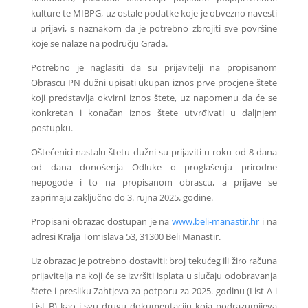
kulture te MIBPG, uz ostale podatke koje je obvezno navesti
u prijavi, s naznakom da je potrebno zbrojiti sve površine
koje se nalaze na području Grada.
Potrebno je naglasiti da su prijavitelji na propisanom
Obrascu PN dužni upisati ukupan iznos prve procjene štete
koji predstavlja okvirni iznos štete, uz napomenu da će se
konkretan i konačan iznos štete utvrđivati u daljnjem
postupku.
Oštećenici nastalu štetu dužni su prijaviti u roku od 8 dana
od dana donošenja Odluke o proglašenju prirodne
nepogode i to na propisanom obrascu, a prijave se
zaprimaju zaključno do 3. rujna 2025. godine.
Propisani obrazac dostupan je na
www.beli-manastir.hr
i na
adresi Kralja Tomislava 53, 31300 Beli Manastir.
Uz obrazac je potrebno dostaviti: broj tekućeg ili žiro računa
prijavitelja na koji će se izvršiti isplata u slučaju odobravanja
štete i presliku Zahtjeva za potporu za 2025. godinu (List A i
List B) kao i svu drugu dokumentaciju koja podrazumijeva