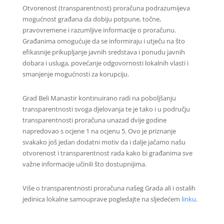
Otvorenost (transparentnost) proračuna podrazumijeva
mogućnost građana da dobiju potpune, točne,
pravovremene i razumljive informacije o proračunu.
Građanima omogućuje da se informiraju i utječu na što
efikasnije prikupljanje javnih sredstava i ponudu javnih
dobara i usluga, povećanje odgovornosti lokalnih vlasti i
smanjenje mogućnosti za korupciju.
Grad Beli Manastir kontinuirano radi na poboljšanju
transparentnosti svoga djelovanja te je tako i u području
transparentnosti proračuna unazad dvije godine
napredovao s ocjene 1 na ocjenu 5. Ovo je priznanje
svakako još jedan dodatni motiv da i dalje jačamo našu
otvorenost i transparentnost rada kako bi građanima sve
važne informacije učinili što dostupnijima.
Više o transparentnosti proračuna našeg Grada ali i ostalih
jedinica lokalne samouprave pogledajte na sljedećem
linku
.