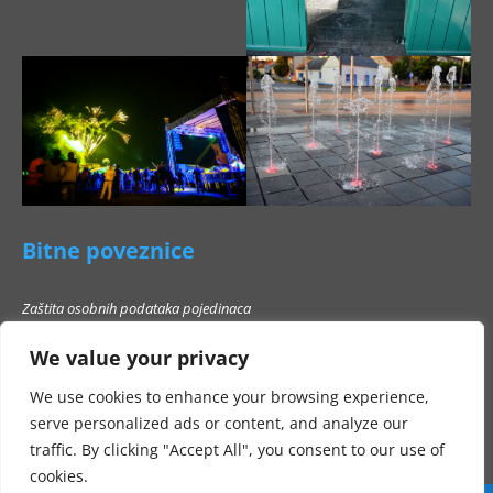
Bitne poveznice
Zaštita osobnih podataka pojedinaca
Pravo na pristup informacijama
We value your privacy
Popis poslovnih subjekata s kojima Grad Beli Manastir ne smije stupati u
poslovni odnos
We use cookies to enhance your browsing experience,
serve personalized ads or content, and analyze our
traffic. By clicking "Accept All", you consent to our use of
cookies.