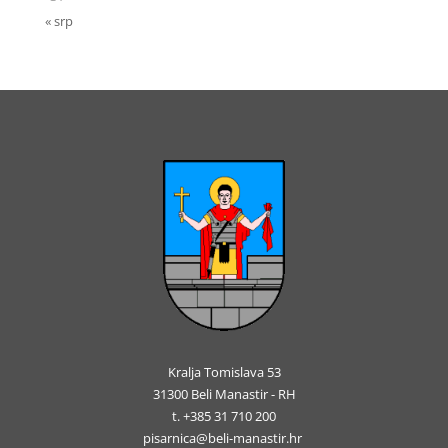
« srp
Kralja Tomislava 53
31300 Beli Manastir - RH
t. +385 31 710 200
pisarnica@beli-manastir.hr