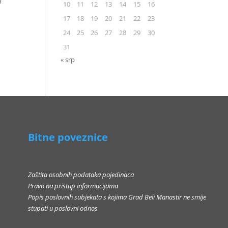
a
10
11
12
13
14
15
16
17
18
19
20
21
22
23
24
25
26
27
28
29
30
31
« srp
Bitne poveznice
Zaštita osobnih podataka pojedinaca
Pravo na pristup informacijama
Popis poslovnih subjekata s kojima Grad Beli Manastir ne smije
stupati u poslovni odnos