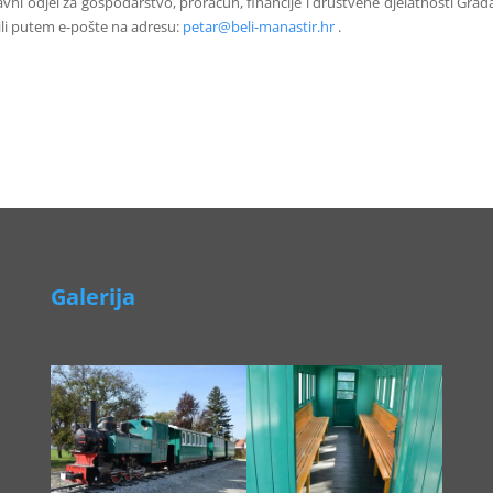
ni odjel za gospodarstvo, proračun, financije i društvene djelatnosti Grad
 ili putem e-pošte na adresu:
petar@beli-manastir.hr
.
Galerija