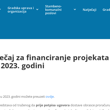
Stambeno-
Gradska uprava i
komunalni
Natječaji
Grad
organizacija
poslovi
ečaj za financiranje projekata
2023. godini
 u 2023. godini možete preuzeti
ovdje
.
redstava od traženog da
prije potpisa ugovora
dostave obrasce proračun