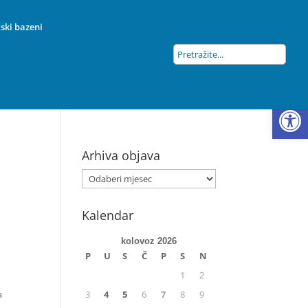
ski bazeni
Open
Arhiva objava
Kalendar
kolovoz 2026
P
U
S
Č
P
S
N
1
2
a
3
4
5
6
7
8
9