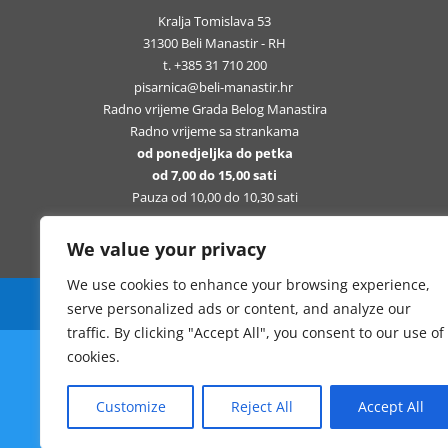
Kralja Tomislava 53
31300 Beli Manastir - RH
t. +385 31 710 200
pisarnica@beli-manastir.hr
Radno vrijeme Grada Belog Manastira
Radno vrijeme sa strankama
od ponedjeljka do petka
od 7,00 do 15,00 sati
Pauza od 10,00 do 10,30 sati
We value your privacy
We use cookies to enhance your browsing experience,
Sva prava pridržana Grad Beli Manastir
serve personalized ads or content, and analyze our
traffic. By clicking "Accept All", you consent to our use of
cookies.
Customize
Reject All
Accept All