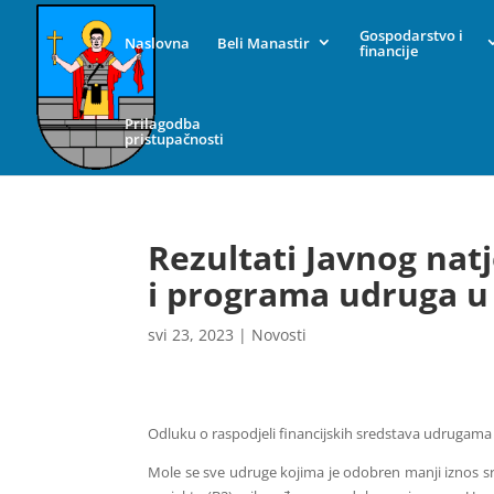
Gospodarstvo i
Naslovna
Beli Manastir
financije
Prilagodba
pristupačnosti
Rezultati Javnog natj
i programa udruga u 
svi 23, 2023
|
Novosti
Odluku o raspodjeli financijskih sredstava udrugama
Mole se sve udruge kojima je odobren manji iznos s