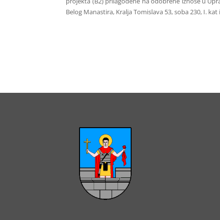
projekta (B2) prilagođene na odobrene iznose u Uprav
Belog Manastira, Kralja Tomislava 53, soba 230, I. kat