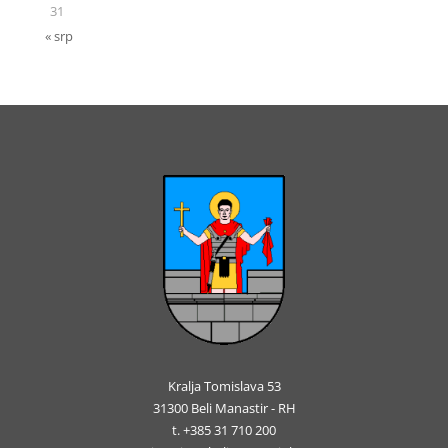
31
« srp
Kralja Tomislava 53
31300 Beli Manastir - RH
t. +385 31 710 200