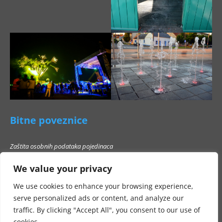
Bitne poveznice
Zaštita osobnih podataka pojedinaca
Pravo na pristup informacijama
We value your privacy
Popis poslovnih subjekata s kojima Grad Beli Manastir ne smije stupati u
poslovni odnos
We use cookies to enhance your browsing experience,
serve personalized ads or content, and analyze our
traffic. By clicking "Accept All", you consent to our use of
cookies.