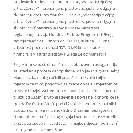
Građevinski radovi u sklopu projekta „Adaptacija dječjeg
vrtića „Cvrčak“ – prenamjena prostora za jasličnu odgojnu
skupinu“ ulaze u završnu fazu. Projekt „Adaptacija dječjeg
vrtića „Cvrčak“ – prenamjena prostora za jasličnu odgojnu
skupinu“ sufinanciran je sredstvima Ministarstva
regionalnog razvoja i fondova EU kroz Program održivog
razvoja zajednice u iznosu od 200.000,00 kuna. Ukupna
vrijednost projekta iznosi 507.131,49 kn, a ostatak se
financira iz vlastitih sredstava Grada Belog Manastira.
Projektom se nastoji podići razina obrazovnih usluga u cilju
zaustavljanja procesa depopulacije i oživljavanja grada Belog
Manastira kako bi ga učinili privlačnijim i kvalitetnijim
mjestom za život, pogotovo za mlade obitelji. Projektom će
se stvoriti uvjeti za trenutno nepostojeću jasličnu skupinu i
trijažu od 63,5m² bruto građevinske površine, obnoviti će se
zgrada DV Cvrčak što će podići životni standard trenutnih i
budućih korisnika vrtića sukladno Državnim pedagoškim
standardom predškolskog odgoja i naobrazbe, te se urediti
pristup za osobe s invaliditetom i majke s djecom od 37,5m²
bruto građevinske površine.