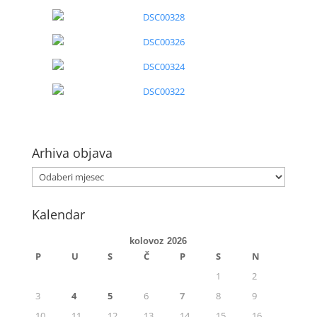
Arhiva objava
Kalendar
kolovoz 2026
P
U
S
Č
P
S
N
1
2
3
4
5
6
7
8
9
10
11
12
13
14
15
16