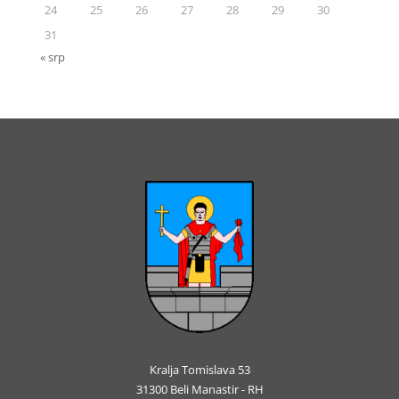
24
25
26
27
28
29
30
31
« srp
Kralja Tomislava 53
31300 Beli Manastir - RH