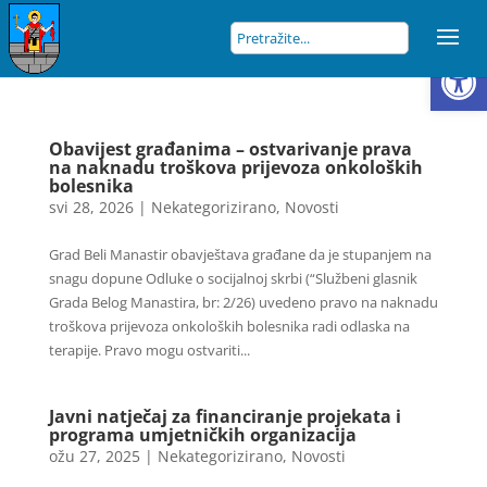
Open
Obavijest građanima – ostvarivanje prava
na naknadu troškova prijevoza onkoloških
bolesnika
svi 28, 2026
|
Nekategorizirano
,
Novosti
Grad Beli Manastir obavještava građane da je stupanjem na
snagu dopune Odluke o socijalnoj skrbi (“Službeni glasnik
Grada Belog Manastira, br: 2/26) uvedeno pravo na naknadu
troškova prijevoza onkoloških bolesnika radi odlaska na
terapije. Pravo mogu ostvariti...
Javni natječaj za financiranje projekata i
programa umjetničkih organizacija
ožu 27, 2025
|
Nekategorizirano
,
Novosti