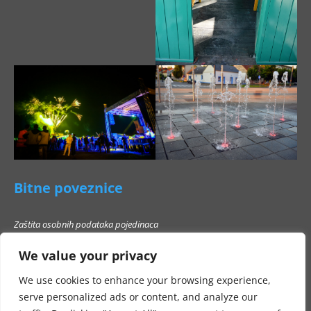
Bitne poveznice
Zaštita osobnih podataka pojedinaca
Pravo na pristup informacijama
We value your privacy
Popis poslovnih subjekata s kojima Grad Beli Manastir ne smije stupati u
poslovni odnos
We use cookies to enhance your browsing experience,
serve personalized ads or content, and analyze our