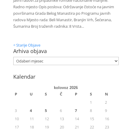
Javni radovi za pripadnike romske nacionalne manjine.
Radno mjesto Opis poslova: Održavanje čistoće na javnim
površinama Grada Belog Manastira po Programu javnih
radova Mjesto rada: Beli Manastir, Branjin Vrh, Šećerana,
Šumarina Broj traženih radnika: 8 Vrsta...
< Starije Objave
Arhiva objava
Kalendar
kolovoz 2026
P
U
S
Č
P
S
N
1
2
3
4
5
6
7
8
9
10
11
12
13
14
15
16
17
18
19
20
21
22
23