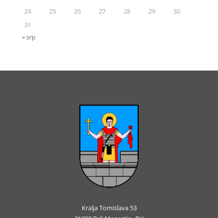
24
25
26
27
28
29
30
31
« srp
Kralja Tomislava 53