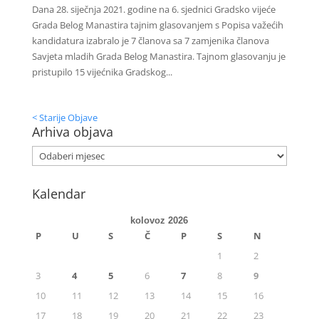
Dana 28. siječnja 2021. godine na 6. sjednici Gradsko vijeće
Grada Belog Manastira tajnim glasovanjem s Popisa važećih
kandidatura izabralo je 7 članova sa 7 zamjenika članova
Savjeta mladih Grada Belog Manastira. Tajnom glasovanju je
pristupilo 15 vijećnika Gradskog...
< Starije Objave
Arhiva objava
Kalendar
kolovoz 2026
P
U
S
Č
P
S
N
1
2
3
4
5
6
7
8
9
10
11
12
13
14
15
16
17
18
19
20
21
22
23