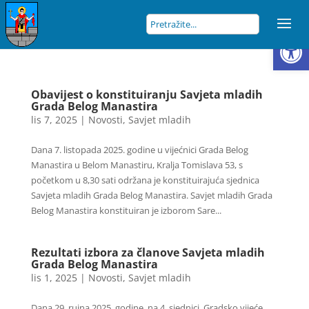
Open
Obavijest o konstituiranju Savjeta mladih
Grada Belog Manastira
lis 7, 2025
|
Novosti
,
Savjet mladih
Dana 7. listopada 2025. godine u vijećnici Grada Belog
Manastira u Belom Manastiru, Kralja Tomislava 53, s
početkom u 8,30 sati održana je konstituirajuća sjednica
Savjeta mladih Grada Belog Manastira. Savjet mladih Grada
Belog Manastira konstituiran je izborom Sare...
Rezultati izbora za članove Savjeta mladih
Grada Belog Manastira
lis 1, 2025
|
Novosti
,
Savjet mladih
Dana 29. rujna 2025. godine, na 4. sjednici, Gradsko vijeće