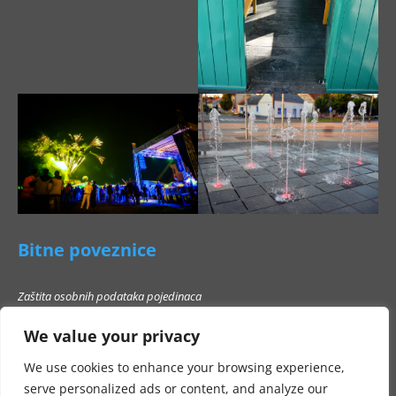
Bitne poveznice
Zaštita osobnih podataka pojedinaca
Pravo na pristup informacijama
We value your privacy
Popis poslovnih subjekata s kojima Grad Beli Manastir ne smije stupati u
poslovni odnos
We use cookies to enhance your browsing experience,
serve personalized ads or content, and analyze our