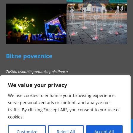
Bitne poveznice
Zaštita osobnih podataka pojedinaca
Pravo na pristup informacijama
We value your privacy
Popis poslovnih subjekata s kojima Grad Beli Manastir ne smije stupati u
poslovni odnos
We use cookies to enhance your browsing experience,
serve personalized ads or content, and analyze our
traffic. By clicking "Accept All", you consent to our use of
cookies.
Customize
Reject All
Accept All