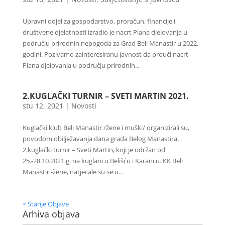
Upravni odjel za gospodarstvo, proračun, financije i
društvene djelatnosti izradio je nacrt Plana djelovanja u
području prirodnih nepogoda za Grad Beli Manastir u 2022.
godini. Pozivamo zainteresiranu javnost da prouči nacrt
Plana djelovanja u području prirodnih...
2.KUGLAČKI TURNIR – SVETI MARTIN 2021.
stu 12, 2021
|
Novosti
Kuglački klub Beli Manastir /žene i muški/ organizirali su,
povodom obilježavanja dana grada Belog Manastira,
2.kuglački turnir – Sveti Martin, koji je održan od
25.-28.10.2021.g. na kuglani u Belišću i Karancu. KK Beli
Manastir -žene, natjecale su se u...
< Starije Objave
Arhiva objava