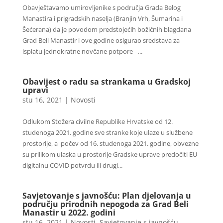
Obavještavamo umirovljenike s područja Grada Belog
Manastira i prigradskih naselja (Branjin Vrh, Šumarina i
Šećerana) da je povodom predstojećih božićnih blagdana
Grad Beli Manastir i ove godine osigurao sredstava za
isplatu jednokratne novčane potpore –...
Obavijest o radu sa strankama u Gradskoj
upravi
stu 16, 2021
|
Novosti
Odlukom Stožera civilne Republike Hrvatske od 12.
studenoga 2021. godine sve stranke koje ulaze u službene
prostorije, a počev od 16. studenoga 2021. godine, obvezne
su prilikom ulaska u prostorije Gradske uprave predočiti EU
digitalnu COVID potvrdu ili drugi...
Savjetovanje s javnošću: Plan djelovanja u
području prirodnih nepogoda za Grad Beli
Manastir u 2022. godini
stu 16, 2021
|
Novosti
,
Savjetovanje s javnošću