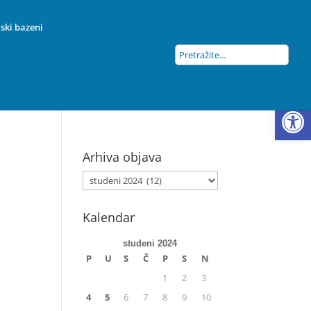
ski bazeni
Open
Arhiva objava
Kalendar
studeni 2024
P
U
S
Č
P
S
N
1
2
3
4
5
6
7
8
9
10