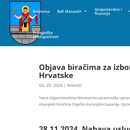
Gospodarstvo i
Naslovna
Beli Manastir
financije
Prilagodba
pristupačnosti
Objava biračima za izbo
Hrvatske
stu 29, 2024
|
Novosti
Tekst objave biračima Ministarstva pravosuđa, uprave 
obavijesti biračima Osječko-baranjske županije, Uprav
28.11.2024. Nabava uslu