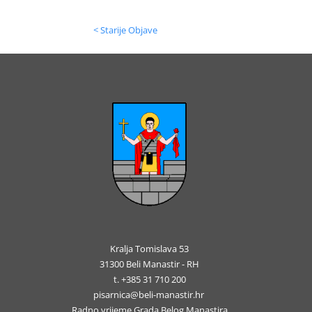
< Starije Objave
Kralja Tomislava 53
31300 Beli Manastir - RH
t. +385 31 710 200
pisarnica@beli-manastir.hr
Radno vrijeme Grada Belog Manastira