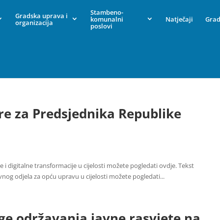
Stambeno-
Gradska uprava i
komunalni
Natječaji
Grad
organizacija
poslovi
re za Predsjednika Republike
i digitalne transformacije u cijelosti možete pogledati ovdje. Tekst
nog odjela za opću upravu u cijelosti možete pogledati...
ge održavanja javne rasvjete na